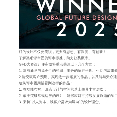
好的设计不仅要美观，更要有思想、有温度、有创新！
了解奖项评审团的评审标准，助力获奖概率。
GFD大赛设计评审团将重点关注以下几个方面：
1. 富有新意与原创性的构思、出色的执行呈现、生动的故事
2.能突破客户预期、实现进一步拓展的作品，以及能与受众
建筑评审团期望看到这样的作品：
1. 在功能布局、形态设计与空间营造上兼具丰富层次；
2. 敢于突破常规边界的设计；能够应对可持续发展议题的项
3. 秉持“以人为本、以客户需求为导向”的设计理念。